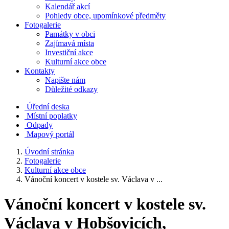
Kalendář akcí
Pohledy obce, upomínkové předměty
Fotogalerie
Památky v obci
Zajímavá místa
Investiční akce
Kulturní akce obce
Kontakty
Napište nám
Důležité odkazy
Úřední deska
Místní poplatky
Odpady
Mapový portál
Úvodní stránka
Fotogalerie
Kulturní akce obce
Vánoční koncert v kostele sv. Václava v ...
Vánoční koncert v kostele sv.
Václava v Hobšovicích,