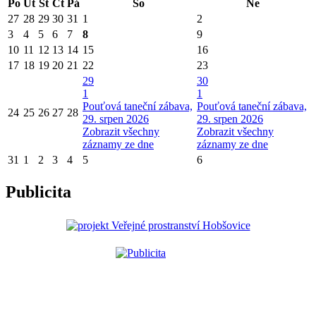
Po
Út
St
Čt
Pá
So
Ne
27
28
29
30
31
1
2
3
4
5
6
7
8
9
10
11
12
13
14
15
16
17
18
19
20
21
22
23
29
30
1
1
Pouťová taneční zábava,
Pouťová taneční zábava,
24
25
26
27
28
29. srpen 2026
29. srpen 2026
Zobrazit všechny
Zobrazit všechny
záznamy ze dne
záznamy ze dne
31
1
2
3
4
5
6
Publicita