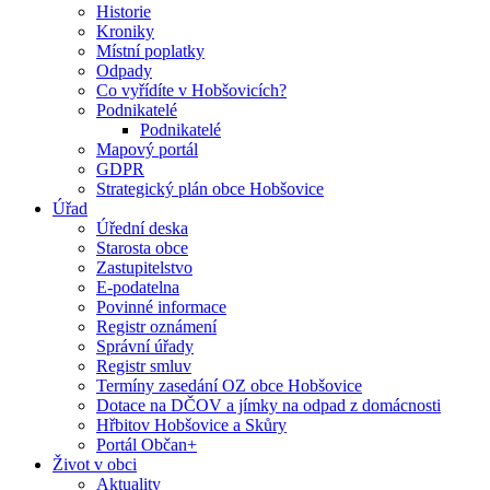
Historie
Kroniky
Místní poplatky
Odpady
Co vyřídíte v Hobšovicích?
Podnikatelé
Podnikatelé
Mapový portál
GDPR
Strategický plán obce Hobšovice
Úřad
Úřední deska
Starosta obce
Zastupitelstvo
E-podatelna
Povinné informace
Registr oznámení
Správní úřady
Registr smluv
Termíny zasedání OZ obce Hobšovice
Dotace na DČOV a jímky na odpad z domácnosti
Hřbitov Hobšovice a Skůry
Portál Občan+
Život v obci
Aktuality