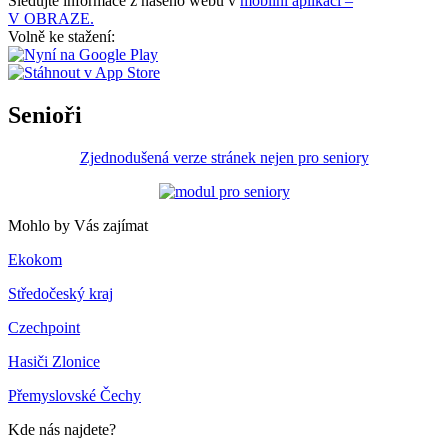
Sledujte informace z našeho webu v
mobilní aplikaci –
V OBRAZE.
Volně ke stažení:
Senioři
Zjednodušená verze stránek nejen pro seniory
Mohlo by Vás zajímat
Ekokom
Středočeský kraj
Czechpoint
Hasiči Zlonice
Přemyslovské Čechy
Kde nás najdete?