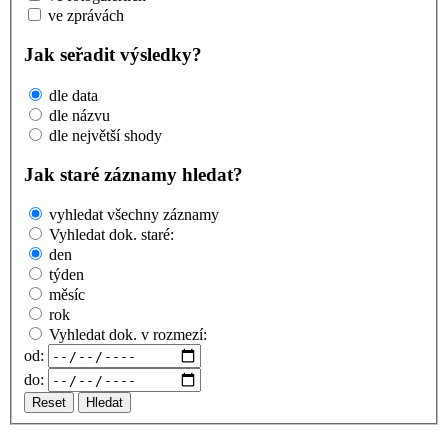
ve zprávách
Jak seřadit výsledky?
dle data
dle názvu
dle největší shody
Jak staré záznamy hledat?
vyhledat všechny záznamy
Vyhledat dok. staré:
den
týden
měsíc
rok
Vyhledat dok. v rozmezí:
od:
do:
Reset
Hledat