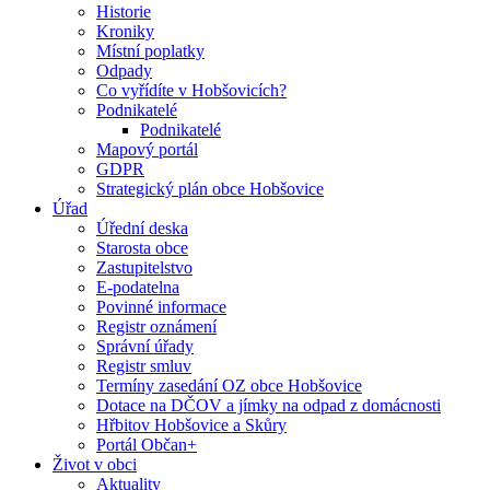
Historie
Kroniky
Místní poplatky
Odpady
Co vyřídíte v Hobšovicích?
Podnikatelé
Podnikatelé
Mapový portál
GDPR
Strategický plán obce Hobšovice
Úřad
Úřední deska
Starosta obce
Zastupitelstvo
E-podatelna
Povinné informace
Registr oznámení
Správní úřady
Registr smluv
Termíny zasedání OZ obce Hobšovice
Dotace na DČOV a jímky na odpad z domácnosti
Hřbitov Hobšovice a Skůry
Portál Občan+
Život v obci
Aktuality