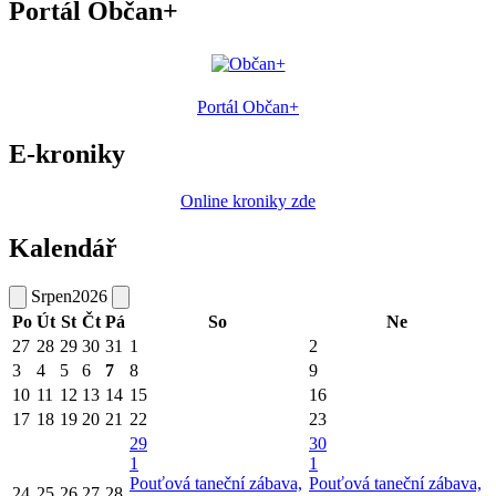
Portál Občan+
Portál Občan+
E-kroniky
Online kroniky zde
Kalendář
Srpen
2026
Po
Út
St
Čt
Pá
So
Ne
27
28
29
30
31
1
2
3
4
5
6
7
8
9
10
11
12
13
14
15
16
17
18
19
20
21
22
23
29
30
1
1
Pouťová taneční zábava,
Pouťová taneční zábava,
24
25
26
27
28