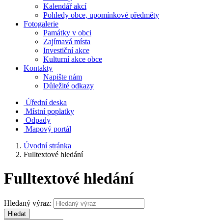
Kalendář akcí
Pohledy obce, upomínkové předměty
Fotogalerie
Památky v obci
Zajímavá místa
Investiční akce
Kulturní akce obce
Kontakty
Napište nám
Důležité odkazy
Úřední deska
Místní poplatky
Odpady
Mapový portál
Úvodní stránka
Fulltextové hledání
Fulltextové hledání
Hledaný výraz:
Hledat