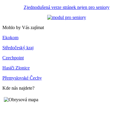
Zjednodušená verze stránek nejen pro seniory
Mohlo by Vás zajímat
Ekokom
Středočeský kraj
Czechpoint
Hasiči Zlonice
Přemyslovské Čechy
Kde nás najdete?