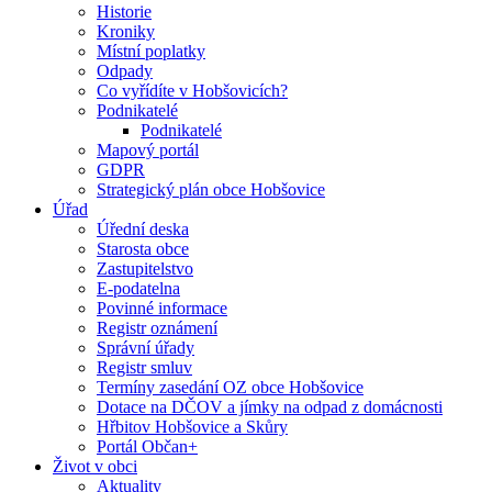
Historie
Kroniky
Místní poplatky
Odpady
Co vyřídíte v Hobšovicích?
Podnikatelé
Podnikatelé
Mapový portál
GDPR
Strategický plán obce Hobšovice
Úřad
Úřední deska
Starosta obce
Zastupitelstvo
E-podatelna
Povinné informace
Registr oznámení
Správní úřady
Registr smluv
Termíny zasedání OZ obce Hobšovice
Dotace na DČOV a jímky na odpad z domácnosti
Hřbitov Hobšovice a Skůry
Portál Občan+
Život v obci
Aktuality