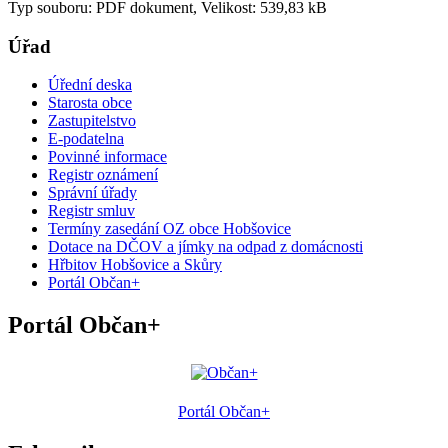
Typ souboru: PDF dokument, Velikost: 539,83 kB
Úřad
Úřední deska
Starosta obce
Zastupitelstvo
E-podatelna
Povinné informace
Registr oznámení
Správní úřady
Registr smluv
Termíny zasedání OZ obce Hobšovice
Dotace na DČOV a jímky na odpad z domácnosti
Hřbitov Hobšovice a Skůry
Portál Občan+
Portál Občan+
Portál Občan+