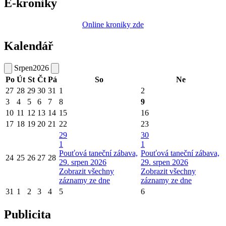
E-kroniky
Online kroniky zde
Kalendář
Srpen
2026
Po
Út
St
Čt
Pá
So
Ne
27
28
29
30
31
1
2
3
4
5
6
7
8
9
10
11
12
13
14
15
16
17
18
19
20
21
22
23
29
30
1
1
Pouťová taneční zábava,
Pouťová taneční zábava,
24
25
26
27
28
29. srpen 2026
29. srpen 2026
Zobrazit všechny
Zobrazit všechny
záznamy ze dne
záznamy ze dne
31
1
2
3
4
5
6
Publicita