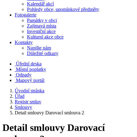
Kalendář akcí
Pohledy obce, upomínkové předměty
Fotogalerie
Památky v obci
Zajímavá místa
Investiční akce
Kulturní akce obce
Kontakty
Napište nám
Důležité odkazy
Úřední deska
Místní poplatky
Odpady
Mapový portál
Úvodní stránka
Úřad
Registr smluv
Smlouvy
Detail smlouvy Darovací smlouva 2
Detail smlouvy Darovací