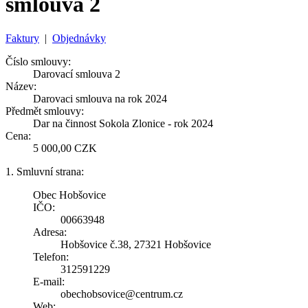
smlouva 2
Faktury
|
Objednávky
Číslo smlouvy:
Darovací smlouva 2
Název:
Darovaci smlouva na rok 2024
Předmět smlouvy:
Dar na činnost Sokola Zlonice - rok 2024
Cena:
5 000,00 CZK
1. Smluvní strana:
Obec Hobšovice
IČO:
00663948
Adresa:
Hobšovice č.38, 27321 Hobšovice
Telefon:
312591229
E-mail:
obechobsovice@centrum.cz
Web: