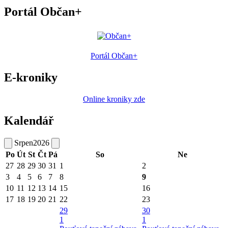
Portál Občan+
Portál Občan+
E-kroniky
Online kroniky zde
Kalendář
Srpen
2026
Po
Út
St
Čt
Pá
So
Ne
27
28
29
30
31
1
2
3
4
5
6
7
8
9
10
11
12
13
14
15
16
17
18
19
20
21
22
23
29
30
1
1