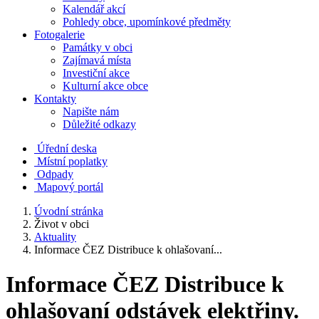
Kalendář akcí
Pohledy obce, upomínkové předměty
Fotogalerie
Památky v obci
Zajímavá místa
Investiční akce
Kulturní akce obce
Kontakty
Napište nám
Důležité odkazy
Úřední deska
Místní poplatky
Odpady
Mapový portál
Úvodní stránka
Život v obci
Aktuality
Informace ČEZ Distribuce k ohlašovaní...
Informace ČEZ Distribuce k
ohlašovaní odstávek elektřiny.