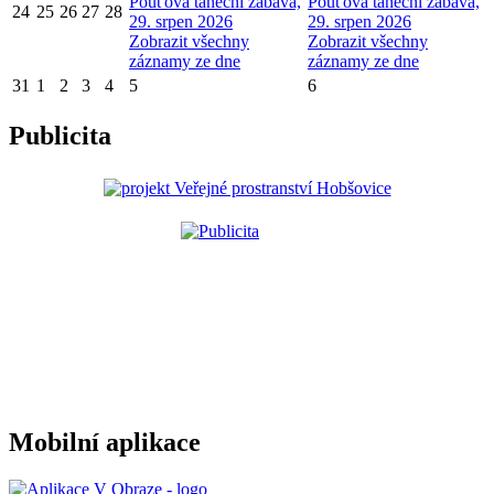
Pouťová taneční zábava,
Pouťová taneční zábava,
24
25
26
27
28
29. srpen 2026
29. srpen 2026
Zobrazit všechny
Zobrazit všechny
záznamy ze dne
záznamy ze dne
31
1
2
3
4
5
6
Publicita
Mobilní aplikace