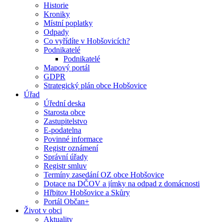
Historie
Kroniky
Místní poplatky
Odpady
Co vyřídíte v Hobšovicích?
Podnikatelé
Podnikatelé
Mapový portál
GDPR
Strategický plán obce Hobšovice
Úřad
Úřední deska
Starosta obce
Zastupitelstvo
E-podatelna
Povinné informace
Registr oznámení
Správní úřady
Registr smluv
Termíny zasedání OZ obce Hobšovice
Dotace na DČOV a jímky na odpad z domácnosti
Hřbitov Hobšovice a Skůry
Portál Občan+
Život v obci
Aktuality